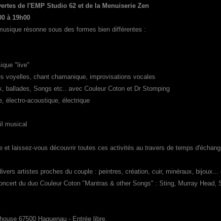
vertes de l'EMP Studio 62 et de la Menuiserie Zen
00 à 19h00
musique résonne sous des formes bien différentes :
ique "live"
des voyelles, chant chamanique, improvisations vocales
k, ballades, Songs etc.. avec Couleur Coton et Dr Stomping
, électro-acoustique, électrique
il musical
ée et laissez-vous découvrir toutes ces activités au travers de temps d'échange
divers artistes proches du couple : peintres, création, cuir, minéraux, bijoux... 
concert du duo Couleur Coton "Mantras & other Songs" : Sting, Murray Head,
house 67500 Haguenau - Entrée libre.